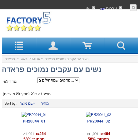
עִברִית
₪
:: נשים עם עקבים נמוכים פראדה
פראדה-PRADA
ראשי
::
נשים עם עקבים נמוכים פראדה
סדר לפי:
מציג
1
עד
20
(מתוך
20
מוצרים)
מחיר
שם מוצר-
Sort by:
PR20044_01
PR20044_02
₪1,091
₪1,091
₪464
₪464
תחסוך: 58%
תחסוך: 58%