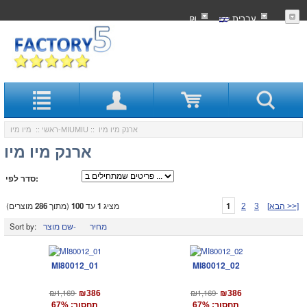
עִברִית
₪
:: ארנק מיו מיו
מיו מיו-MIUMIU
ראשי
::
ארנק מיו מיו
סדר לפי:
1
מציג
1
עד
100
(מתוך
286
מוצרים)
[הבא >>]
3
2
מחיר
שם מוצר-
Sort by:
MI80012_01
MI80012_02
₪1,169
₪1,169
₪386
₪386
תחסוך: 67%
תחסוך: 67%