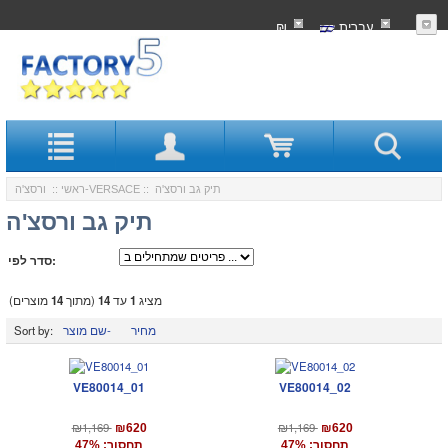
עִברִית
₪
:: תיק גב ורסצ'ה
ורסצ'ה-VERSACE
ראשי
::
תיק גב ורסצ'ה
סדר לפי:
מציג
1
עד
14
(מתוך
14
מוצרים)
מחיר
שם מוצר-
Sort by:
VE80014_01
VE80014_02
₪1,169
₪1,169
₪620
₪620
תחסוך: 47%
תחסוך: 47%