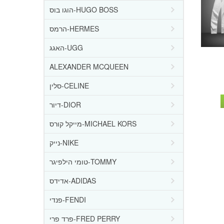
הוגו בוס-HUGO BOSS
הרמס-HERMES
האגג-UGG
ALEXANDER MCQUEEN
סלין-CELINE
דיור-DIOR
מייקל קורס-MICHAEL KORS
נייק-NIKE
טומי הילפיגר-TOMMY
אדידס-ADIDAS
פנדי-FENDI
פרד פרי-FRED PERRY