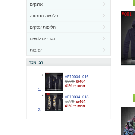
ארנקים
הלבשה תחתונה
חליפות עסקים
בגדי ים לנשים
עניבות
רבי מכר
VE10034_016
₪779
₪464
תחסוך: 41%
VE10034_018
₪779
₪464
תחסוך: 41%