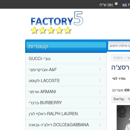
ת
ש"ח (₪)
קטגוריות
GUCCI-גוצ'י
י
::
רסצ'ה
אברקרומבי-A&F
סדר לפי:
לקוסט-LACOSTE
439
מוצרים)
ארמני-ARMANI
Sort by:
ברברי-BURBERRY
ראלף לורן-RALPH LAUREN
דולצ'ה גבאנה-DOLCE&GABBANA