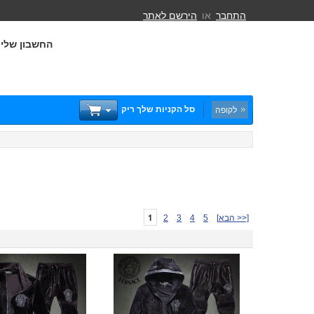
התחבר
או
הירשם לאתר
החשבון שלי
סל הקניות שלך ריק
לקופה
1
[הבא >>]
5
4
3
2