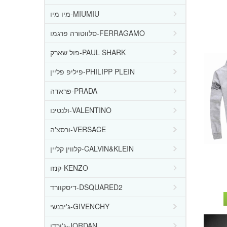
מיו מיו-MIUMIU
סלווטורה פרגמו-FERRAGAMO
פול שארק-PAUL SHARK
פיליפ פליין-PHILIPP PLEIN
פראדה-PRADA
ולנטינו-VALENTINO
ורסצ'ה-VERSACE
קלווין קליין-CALVIN&KLEIN
קנזו-KENZO
דיסקוורד-DSQUARED2
ג'יבנשי-GIVENCHY
ג'ורדן-JORDAN