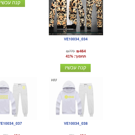
קנה עכשיו
VE10034_034
₪779
₪464
תחסוך: 41%
קנה עכשיו
VE10034_037
VE10034_038