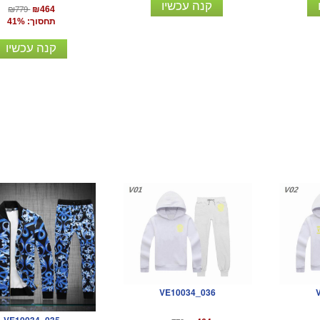
קנה עכשיו
₪779
₪464
תחסוך: 41%
קנה עכשיו
VE10034_036
VE10034_035