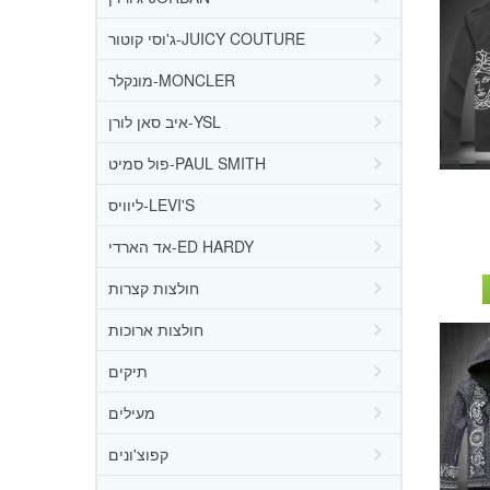
ג'וסי קוטור-JUICY COUTURE
מונקלר-MONCLER
איב סאן לורן-YSL
פול סמיט-PAUL SMITH
ליוויס-LEVI'S
אד הארדי-ED HARDY
חולצות קצרות
חולצות ארוכות
תיקים
מעילים
קפוצ'ונים