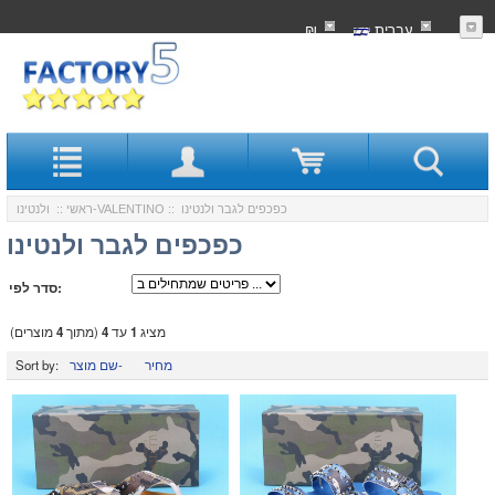
עִברִית
₪
:: כפכפים לגבר ולנטינו
ולנטינו-VALENTINO
ראשי
::
כפכפים לגבר ולנטינו
סדר לפי:
מציג
1
עד
4
(מתוך
4
מוצרים)
מחיר
שם מוצר-
Sort by: