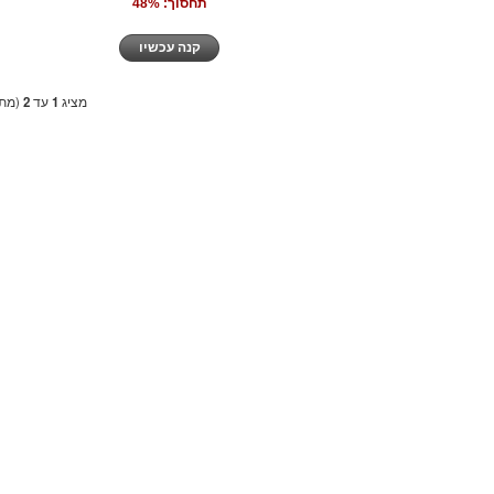
תחסוך: 48%
קנה עכשיו
מציג
1
עד
2
(מתו