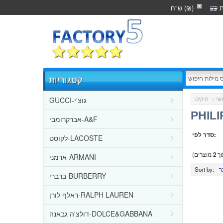
ת
ש"ח (₪)
קטגוריות
GUCCI-גוצ'י
שי
::
תיקים
PHILI
אברקרומבי-A&F
סדר לפי:
לקוסט-LACOSTE
ך
2
מוצרים)
ארמני-ARMANI
Sort by:
ברברי-BURBERRY
ראלף לורן-RALPH LAUREN
דולצ'ה גבאנה-DOLCE&GABBANA