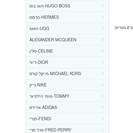
הוגו בוס-HUGO BOSS
הרמס-HERMES
ך
2
מוצרים)
האגג-UGG
ALEXANDER MCQUEEN
סלין-CELINE
דיור-DIOR
מייקל קורס-MICHAEL KORS
נייק-NIKE
טומי הילפיגר-TOMMY
אדידס-ADIDAS
פנדי-FENDI
פרד פרי-FRED PERRY