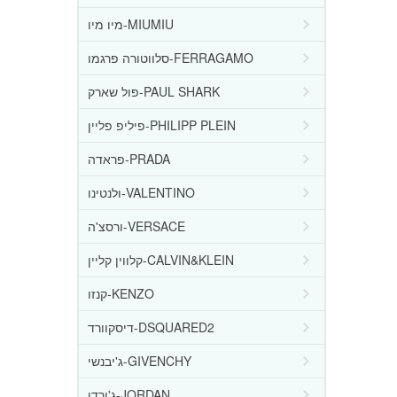
מיו מיו-MIUMIU
סלווטורה פרגמו-FERRAGAMO
פול שארק-PAUL SHARK
פיליפ פליין-PHILIPP PLEIN
פראדה-PRADA
ולנטינו-VALENTINO
ורסצ'ה-VERSACE
קלווין קליין-CALVIN&KLEIN
קנזו-KENZO
דיסקוורד-DSQUARED2
ג'יבנשי-GIVENCHY
ג'ורדן-JORDAN