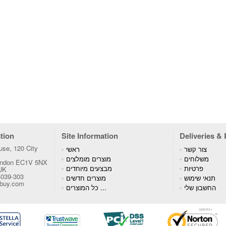
tion
Site Information
Deliveries &
se, 120 City
צור קשר
ראשי
משלוחים
מוצרים מומלצים
London EC1V 5NX
פרטיות
מבצעים מיוחדים
 UK
4039-303
תנאי שימוש
מוצרים חדשים
tbuy.com
החשבון שלי
כל המוצרים ...