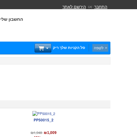
התחבר
או
הירשם לאתר
החשבון שלי
סל הקניות שלך ריק
לקופה
PP50015_2
₪1,948
₪1,009