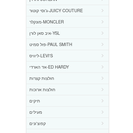
ג'וסי קוטור-JUICY COUTURE
מונקלר-MONCLER
איב סאן לורן-YSL
פול סמיט-PAUL SMITH
ליוויס-LEVI'S
אד הארדי-ED HARDY
חולצות קצרות
חולצות ארוכות
תיקים
מעילים
קפוצ'ונים