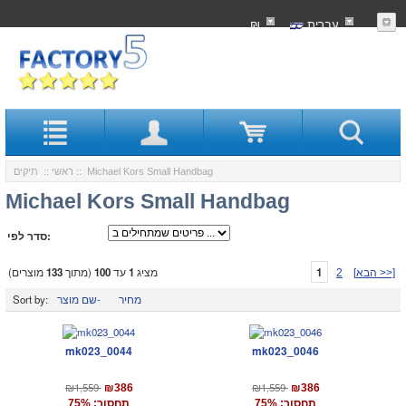
עִברִית
₪
:: Michael Kors Small Handbag
ראשי
::
תיקים
Michael Kors Small Handbag
סדר לפי:
1
מציג
1
עד
100
(מתוך
133
מוצרים)
[הבא >>]
2
מחיר
שם מוצר-
Sort by:
mk023_0044
mk023_0046
₪1,559
₪1,559
₪386
₪386
תחסוך: 75%
תחסוך: 75%