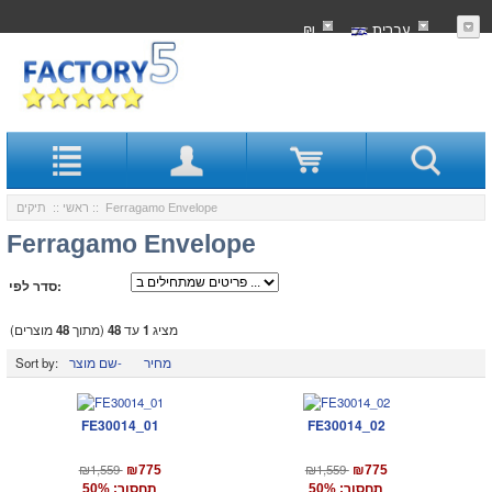
עִברִית
₪
:: Ferragamo Envelope
ראשי
::
תיקים
Ferragamo Envelope
סדר לפי:
מציג
1
עד
48
(מתוך
48
מוצרים)
מחיר
שם מוצר-
Sort by:
FE30014_01
FE30014_02
₪1,559
₪1,559
₪775
₪775
תחסוך: 50%
תחסוך: 50%